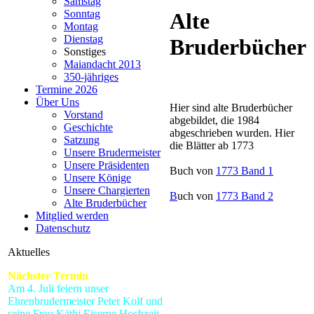
Samstag
Sonntag
Alte
Montag
Dienstag
Bruderbücher
Sonstiges
Maiandacht 2013
350-jähriges
Termine 2026
Über Uns
Hier sind alte Bruderbücher
Vorstand
abgebildet, die 1984
Geschichte
abgeschrieben wurden. Hier
Satzung
die Blätter ab 1773
Unsere Brudermeister
Unsere Präsidenten
Buch von
1773 Band 1
Unsere Könige
Unsere Chargierten
B
uch von
1773 Band 2
Alte Bruderbücher
Mitglied werden
Datenschutz
Aktuelles
Nächster Termin
Am 4. Juli feiern unser
Ehrenbrudermeister Peter Kolf und
seine Frau Käthi Eiserne Hochzeit.